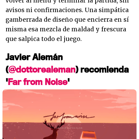
volver al menú y terminar la partida, sin
avisos ni confirmaciones. Una simpática
gamberrada de diseño que encierra en sí
misma esa mezcla de maldad y frescura
que salpica todo el juego.
Javier Alemán
(
@dottorealeman
) recomienda
'
Far from Noise
'