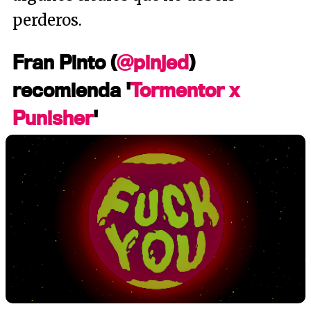
perderos.
Fran Pinto (
@pinjed
)
recomienda '
Tormentor x
Punisher
'