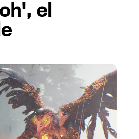
h', el
de