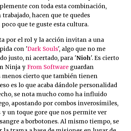
mplemente con toda esta combinación,
 trabajado, hacen que te quedes
poco que te guste esta cultura.
a por el rol y la acción invitan a una
pida con '
Dark Souls
', algo que no me
do justo, ni acertado, para '
Nioh
'. Es cierto
am Ninja y
From Software
guardan
es menos cierto que también tienen
eso es lo que acaba dándole personalidad
hecho, se nota mucho como ha influido
juego, apostando por combos inverosímiles,
y un toque gore que nos permite ver
angre a borbotones. Al mismo tiempo, se
r la trama a base de misiones en lugar de