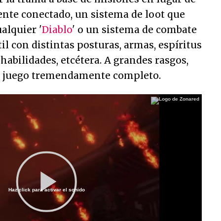
te conectado, un sistema de loot que
alquier '
Diablo
' o un sistema de combate
 con distintas posturas, armas, espíritus
habilidades, etcétera. A grandes rasgos,
n juego tremendamente completo.
Haz click para activar el sonido
Play