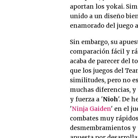
aportan los yokai. Si
unido a un diseño bien
enamorado del juego a 
Sin embargo, su apuest
comparación fácil y rá
acaba de parecer del to
que los juegos del Te
similitudes, pero no 
muchas diferencias, y 
y fuerza a '
Nioh
'. De 
'
Ninja Gaiden
' en el 
combates muy rápidos 
desmembramientos y s
apuesta por desarrolla