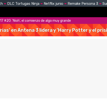
th
DLC Tortugas Ninja
Netflix junio
Remake Persona 3
Su
17 #20: 'Nioh', el comienzo de algo muy grande
rias' en Antena 3 lidera y 'Harry Potter y el pr