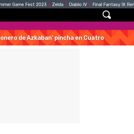
mmer Game Fest 2023
Zelda
Diablo IV
Final Fantasy IX R
isionero de Azkaban' pincha en Cuatro