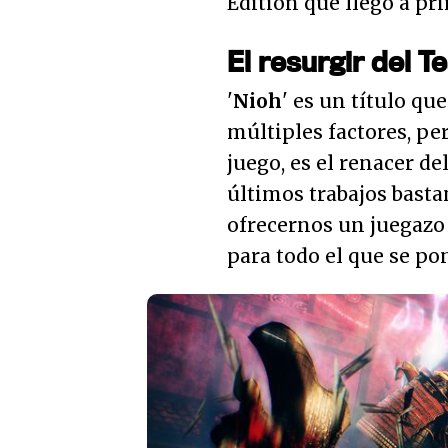
Edition
que llegó a pr
El resurgir del T
'
Nioh
' es un título q
múltiples factores, pe
juego, es el renacer de
últimos trabajos bast
ofrecernos un juegazo
para todo el que se po