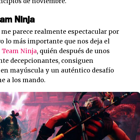
incipios de noviembre.
eam Ninja
ue me parece realmente espectacular por
ro lo más importante que nos deja el
l
Team Ninja
, quién después de unos
ante decepcionantes, consiguen
 en mayúscula y un auténtico desafío
ne a los mando.