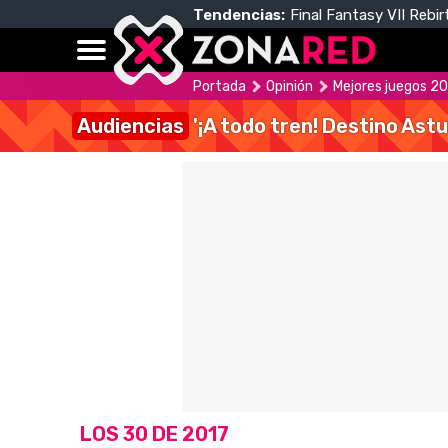
Tendencias:
Final Fantasy VII Rebir
Portada
Opinión
Mejores juegos 20
Audiencias
'¡A todo tren! Destino Astu
LOS 30 DE 2017