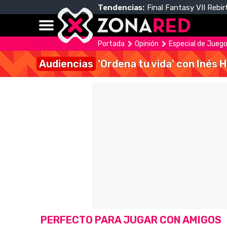
Tendencias:
Final Fantasy VII Rebir
Portada
Opinión
Especial de Juego
Audiencias
'Ordena tu vida' con Inés 
PERFECTO PARA JUGAR CON AMIGOS