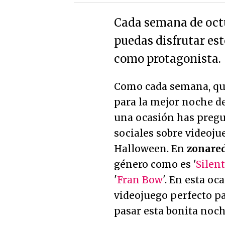
Cada semana de octu
puedas disfrutar es
como protagonista.
Como cada semana, qu
para la mejor noche d
una ocasión has pregun
sociales sobre videoju
Halloween. En
zonare
género como es '
Silent
'
Fran Bow
'. En esta o
videojuego perfecto pa
pasar esta bonita no