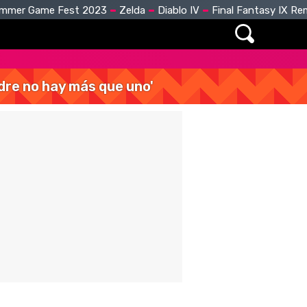
mmer Game Fest 2023
Zelda
Diablo IV
Final Fantasy IX R
dre no hay más que uno'