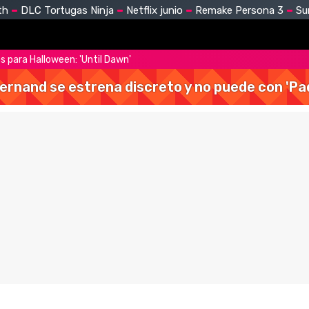
th
DLC Tortugas Ninja
Netflix junio
Remake Persona 3
Su
s para Halloween: 'Until Dawn'
Hernand se estrena discreto y no puede con 'Pa