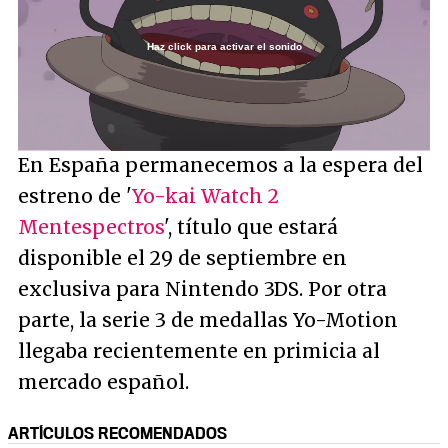
Haz click para activar el sonido
Loaded
:
54.96%
/
Unmute
En España permanecemos a la espera del
estreno de '
Yo-kai Watch 2
Mentespectros
', título que estará
disponible el 29 de septiembre en
exclusiva para Nintendo 3DS. Por otra
parte, la serie 3 de medallas Yo-Motion
llegaba recientemente en primicia al
mercado español.
ARTÍCULOS RECOMENDADOS