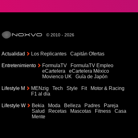
© 2010 - 2026
Actualidad
Los Replicantes
Capitán Ofertas
Entretenimiento
FormulaTV
FormulaTV Empleo
eCartelera
eCartelera México
Movienco UK
Guía de Japón
Lifestyle M
MENzig
Tech
Style
Fit
Motor & Racing
F1 al día
Lifestyle W
Bekia
Moda
Belleza
Padres
Pareja
Salud
Recetas
Mascotas
Fitness
Casa
Mente