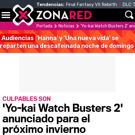
Tendencias:
Final Fantasy VII Rebirth
DLC T
Portada
Noticias
'Yo-kai Watch Busters 2' an
Audiencias
'Hanna' y 'Una nueva vida' se
reparten una descafeinada noche de domingo
CULPABLES SON
'Yo-kai Watch Busters 2'
anunciado para el
próximo invierno