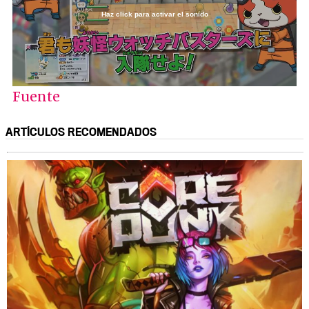
Haz click para activar el sonido
Loaded
:
100.00%
/
Unmute
Fuente
ARTÍCULOS RECOMENDADOS