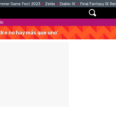
mmer Game Fest 2023
Zelda
Diablo IV
Final Fantasy IX R
do
dre no hay más que uno'