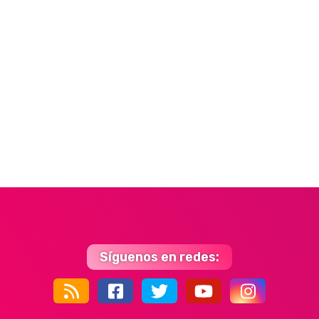
Síguenos en redes:
44k
9k
35k
352