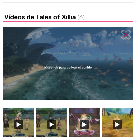
Vídeos de Tales of Xillia
(6)
Haz click para activar el sonido
Loaded
:
20.02%
/
Unmute