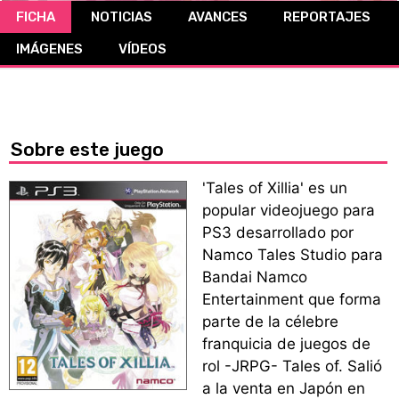
FICHA
NOTICIAS
AVANCES
REPORTAJES
CÓMICS
IMÁGENES
VÍDEOS
MANGA
Sobre este juego
'Tales of Xillia' es un
popular videojuego para
PS3 desarrollado por
Namco Tales Studio para
Bandai Namco
Entertainment que forma
parte de la célebre
franquicia de juegos de
rol -JRPG- Tales of. Salió
a la venta en Japón en