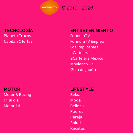
© 2010 - 2026
TECNOLOGÍA
ENTRETENIMIENTO
Planeta Trucos
FormulaTV
Capitán Ofertas
FormulaTV Empleo
Los Replicantes
eCartelera
eCartelera México
Movienco UK
Guía de Japón
MOTOR
LIFESTYLE
Motor & Racing
Bekia
F1 al día
Moda
Motor 16
Belleza
Padres
Pareja
Salud
Recetas