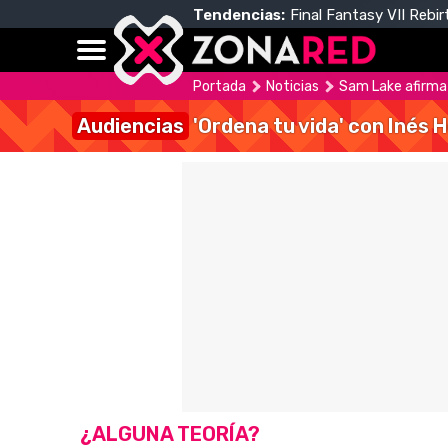
Tendencias:
Final Fantasy VII Rebir
Portada
Noticias
Sam Lake afirma q
Audiencias
'Ordena tu vida' con Inés 
¿ALGUNA TEORÍA?