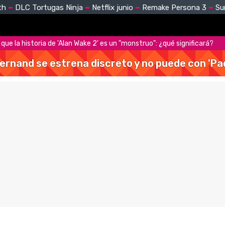
th
DLC Tortugas Ninja
Netflix junio
Remake Persona 3
Su
ue la historia de 'Alan Wake 2' es un "monstruo": ¿qué significará?
Hernand se estrena discreto y no puede con 'Pa