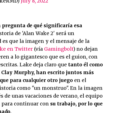
akeRMD)
July 8, 2022
 pregunta de qué significaría esa
storia de 'Alan Wake 2' será un
ad es que la imagen y el mensaje de la
ke en Twitter
(vía
Gamingbolt
) no dejan
ieren a lo gigantesco que es el guion, con
scritas. Lake deja claro que
tanto él como
l, Clay Murphy, han escrito juntos más
que para cualquier otro juego
en el
historia como
"un monstruo"
. En la imagen
s de unas vacaciones de verano, el equipo
á para continuar con
su trabajo, por lo que
nado
.