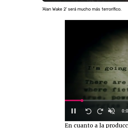
'Alan Wake 2' será mucho más terrorífico.
Loaded
:
0%
Unmute
En cuanto a la producc