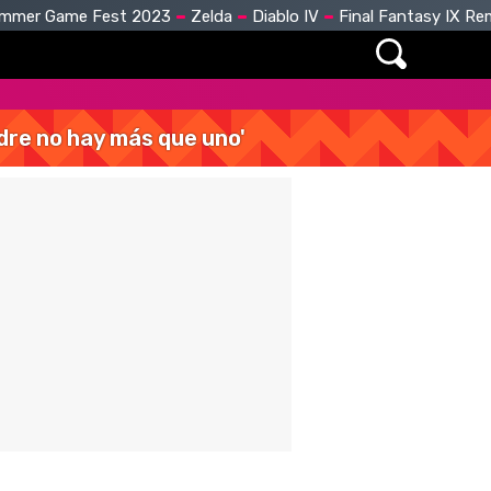
mmer Game Fest 2023
Zelda
Diablo IV
Final Fantasy IX R
dre no hay más que uno'