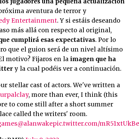
los jugadores una pequeña actualización
a próxima aventura de terror y
edy Entertainment
. Y si estáis deseando
aso más allá con respecto al original,
 que cumplirá esas expectativas
. Por lo
o que el guion será de un nivel altísimo
El motivo? Fijaros en la
imagen que ha
tter
y la cual podéis ver a continuación.
r stellar cast of actors. We've written a
urpalclay
, more than ever, I think (this
ore to come still after a short summer
lace called the writers' room.
games
@alanwake
pic.twitter.com/mR51xtUkB