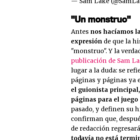
— Sam Lake (@SamL
"Un monstruo"
Antes
nos hacíamos la
expresión
de que la hi
"monstruo"
. Y la verd
publicación de Sam La
lugar a la duda: se ref
páginas y páginas ya e
el guionista principa
páginas para el juego 
pasado, y definen su 
confirman que, despué
de redacción regresar
todavía no está termi