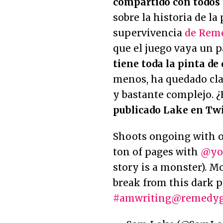
compartido con todos 
sobre la historia de l
supervivencia
de Rem
que el juego vaya un p
tiene toda la pinta de
menos, ha quedado clar
y bastante complejo. ¿
publicado Lake en Twi
Shoots ongoing with ou
ton of pages with
@yo
story is a monster). M
break from this dark p
#amwriting
@remedy