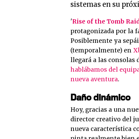
sistemas en su próx
'
Rise of the Tomb Rai
protagonizada por la f
Posiblemente ya sepáis
(temporalmente) en
X
llegará a las consolas
hablábamos del equipa
nueva aventura
.
Daño dinámico
Hoy, gracias a una nu
director creativo del j
nueva característica co
pinta realmente bien 