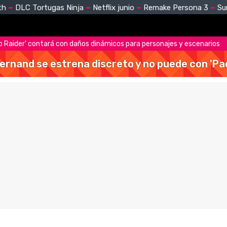
th
DLC Tortugas Ninja
Netflix junio
Remake Persona 3
Su
b Raider' contará con daños dinámicos para personajes y escenarios
Hernand se estrena discreto y no puede con 'Pa