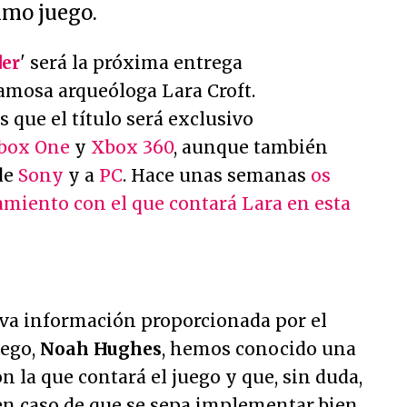
imo juego.
der
' será la próxima entrega
amosa arqueóloga Lara Croft.
 que el título será exclusivo
box One
y
Xbox 360
, aunque también
 de
Sony
y a
PC
. Hace unas semanas
os
miento con el que contará Lara en esta
eva información proporcionada por el
uego,
Noah Hughes
, hemos conocido una
n la que contará el juego y que, sin duda,
en caso de que se sepa implementar bien