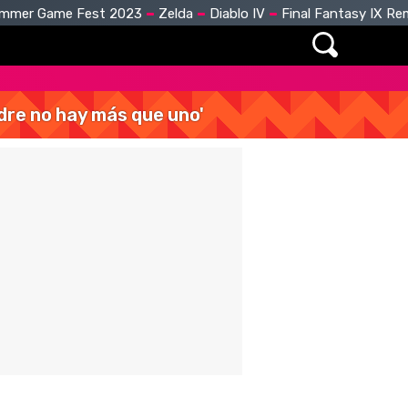
mmer Game Fest 2023
Zelda
Diablo IV
Final Fantasy IX R
dre no hay más que uno'