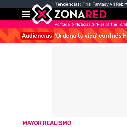
Tendencias:
Final Fantasy VII Rebir
Portada
Noticias
'Rise of the Tom
Audiencias
'Ordena tu vida' con Inés 
MAYOR REALISMO