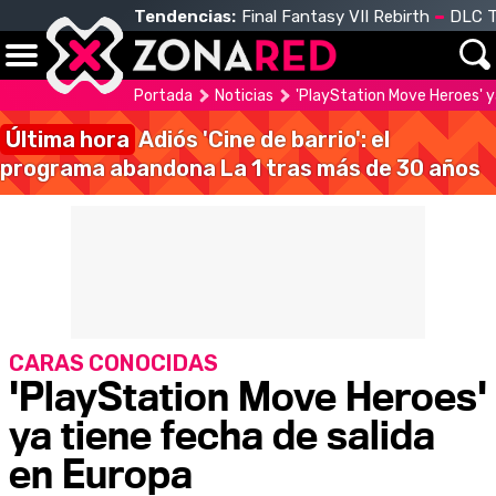
Tendencias:
Final Fantasy VII Rebirth
DLC T
Portada
Noticias
'PlayStation Move Heroes' y
Última hora
Adiós 'Cine de barrio': el
programa abandona La 1 tras más de 30 años
CARAS CONOCIDAS
'PlayStation Move Heroes'
ya tiene fecha de salida
en Europa