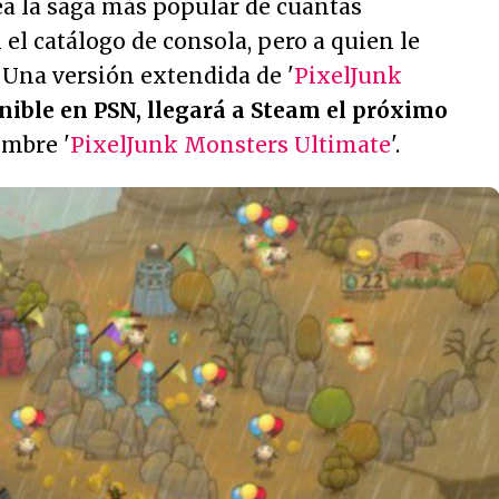
sea la saga más popular de cuantas
l catálogo de consola, pero a quien le
 Una versión extendida de '
PixelJunk
nible en PSN, llegará a Steam el próximo
ombre '
PixelJunk Monsters Ultimate
'.