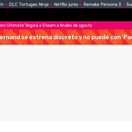
th
DLC Tortugas Ninja
Netflix junio
Remake Persona 3
Su
ers Ultimate' llegará a Steam a finales de agosto
Hernand se estrena discreto y no puede con 'Pa