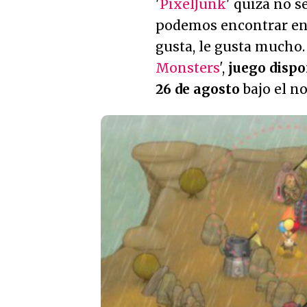
'
PixelJunk
' quizá no 
podemos encontrar en e
gusta, le gusta mucho.
Monsters
',
juego dispo
26 de agosto
bajo el n