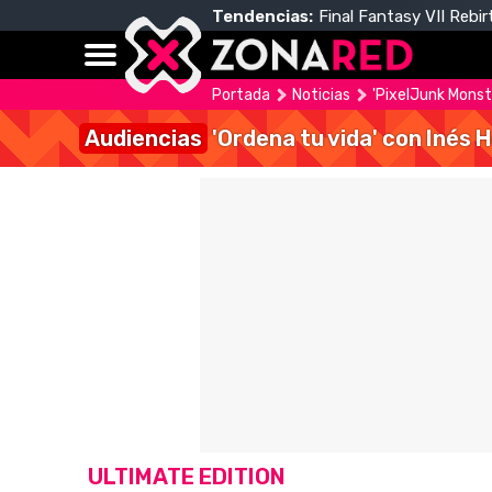
Tendencias:
Final Fantasy VII Rebir
Portada
Noticias
'PixelJunk Monst
Audiencias
'Ordena tu vida' con Inés 
ULTIMATE EDITION