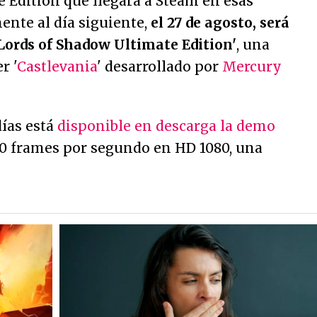
e Edition que llegará a Steam en esas
ente al día siguiente,
el 27 de agosto, será
 Lords of Shadow Ultimate Edition'
, una
r '
Castlevania
' desarrollado por
Mercury
días está
disponible en descarga la demo
60 frames por segundo en HD 1080, una