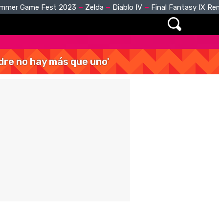
mmer Game Fest 2023
Zelda
Diablo IV
Final Fantasy IX R
dre no hay más que uno'