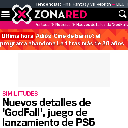
Tendencias:
Final Fantasy VII Rebirth
DLC T
Portada
Noticias
Nuevos detalles de 'GodFall
Última hora
Adiós 'Cine de barrio': el
programa abandona La 1 tras más de 30 años
SIMILITUDES
Nuevos detalles de
'GodFall', juego de
lanzamiento de PS5