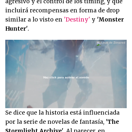
agresivo y el control de los timing, y que
incluirá recompensas en forma de drop
similar a lo visto en
'Destiny'
y
'Monster
Hunter'
.
Haz click para activar el sonido
Loaded
:
45.19%
/
Unmute
Se dice que la historia está influenciada
por la serie de novelas de fantasía,
'The
Stormlight Archive'
. Al parecer, en