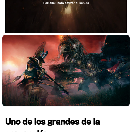
Haz click para activar el sonido
Loaded
:
37.42%
/
Unmute
Uno de los grandes de la