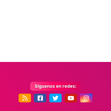
Síguenos en redes:
44k
9k
35k
352