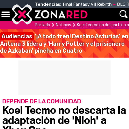
Tendencias:
Final Fantasy VII Rebirth
DLC T
Portada
Noticias
Koei Tecmo no descarta la a
Audiencias
'¡A todo tren! Destino Asturias' en
Antena 3 lidera y 'Harry Potter y el prisionero
de Azkaban' pincha en Cuatro
DEPENDE DE LA COMUNIDAD
Koei Tecmo no descarta la
adaptación de 'Nioh' a