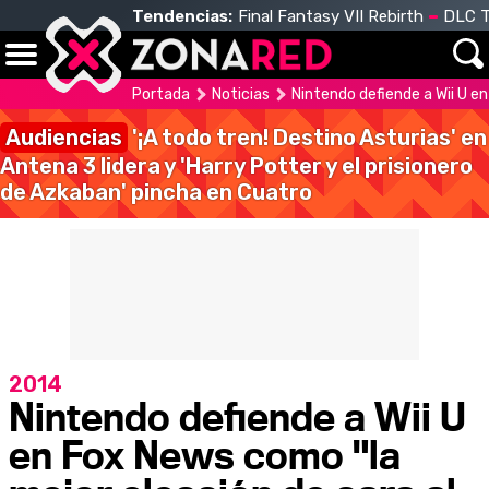
Tendencias:
Final Fantasy VII Rebirth
DLC T
Portada
Noticias
Nintendo defiende a Wii U en
Audiencias
'¡A todo tren! Destino Asturias' en
Antena 3 lidera y 'Harry Potter y el prisionero
de Azkaban' pincha en Cuatro
2014
Nintendo defiende a Wii U
en Fox News como "la