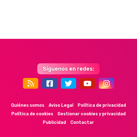
Síguenos en redes:
44k
9k
35k
352
Quiénes somos
Aviso Legal
Política de privacidad
Política de cookies
Gestionar cookies y privacidad
Publicidad
Contactar