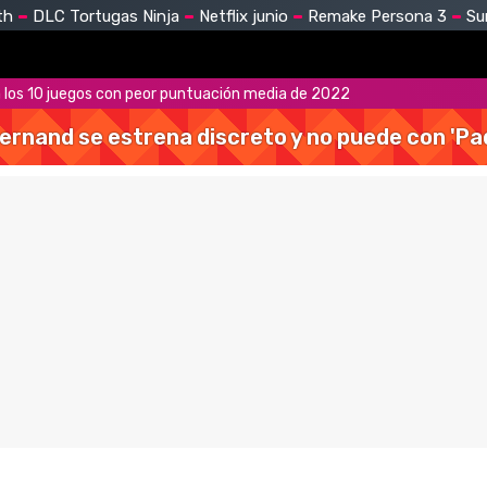
th
DLC Tortugas Ninja
Netflix junio
Remake Persona 3
Su
a los 10 juegos con peor puntuación media de 2022
Hernand se estrena discreto y no puede con 'Pa