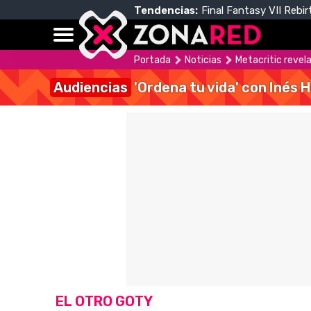
Tendencias:
Final Fantasy VII Rebir
Portada
Noticias
Metacritic revel
Audiencias
'Ordena tu vida' con Inés 
EL OTRO GOTY