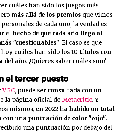
er cuáles han sido los juegos más
Pero
más allá de los premios
que vimos
personales de cada uno, la verdad es
r el hecho de que cada año llega al
 más "cuestionables"
. El caso es que
 hoy cuáles han sido los
10 títulos con
a del año
. ¿Quieres saber cuáles son?
en el tercer puesto
r
VGC
, puede ser
consultada con un
e la página oficial de
Metacritic
. Y
tros mismos,
en 2022 ha habido un total
s con una puntuación de color "rojo"
.
recibido una puntuación por debajo del