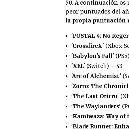
50. A continuación os 
peor puntuados del año
la propia puntuación
'POSTAL 4: No Reger
'CrossfireX'
(Xbox Se
'Babylon's Fall'
(PS5
'XEL'
(Switch) – 43
'Arc of Alchemist'
(S
'Zorro: The Chronicl
'The Last Oricru'
(Xb
'The Waylanders'
(P
'Kamiwaza: Way of t
'Blade Runner: Enha