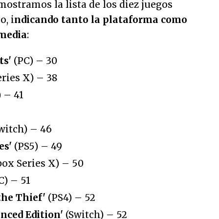
mostramos la lista de los diez juegos
, i
ndicando tanto la plataforma como
 media
:
ts'
(PC) – 30
ries X) – 38
) – 41
witch) – 46
es'
(PS5) – 49
ox Series X) – 50
C) – 51
he Thief'
(PS4) – 52
nced Edition'
(Switch) – 52