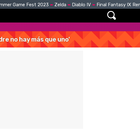
mmer Game Fest 2023
Zelda
Diablo IV
Final Fantasy IX R
dre no hay más que uno'