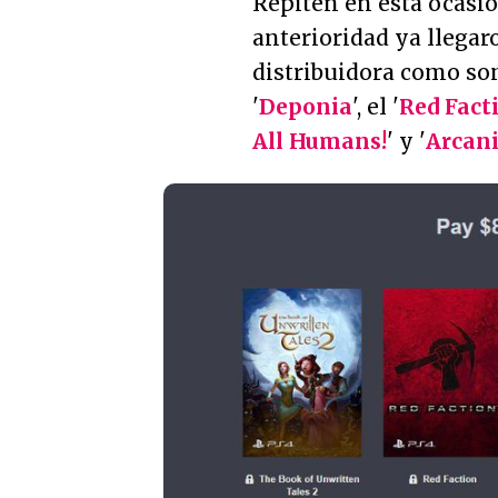
Repiten en esta ocasió
anterioridad ya llegar
distribuidora como son
'
Deponia
', el '
Red Fact
All Humans!
' y '
Arcani