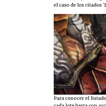
el caso de los citados '
Unmute
Para conocer el listad
cada lote basta con ac