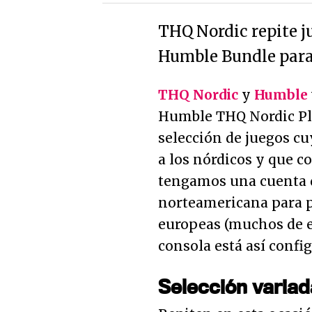
THQ Nordic repite j
Humble Bundle para
THQ Nordic
y
Humble
Humble THQ Nordic Pl
selección de juegos c
a los nórdicos y que 
tengamos una cuenta 
norteamericana para p
europeas (muchos de el
consola está así config
Selección variad