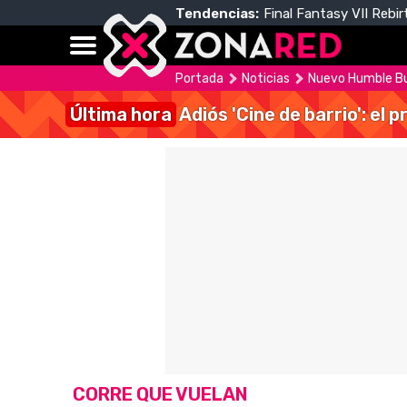
Tendencias:
Final Fantasy VII Rebir
Portada
Noticias
Nuevo Humble Bun
Última hora
Adiós 'Cine de barrio': el
CORRE QUE VUELAN