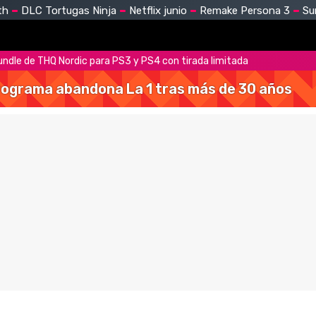
th
DLC Tortugas Ninja
Netflix junio
Remake Persona 3
Su
dle de THQ Nordic para PS3 y PS4 con tirada limitada
 programa abandona La 1 tras más de 30 años