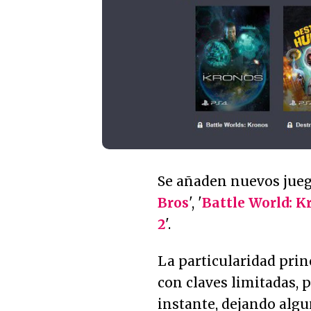
Se añaden nuevos jueg
Bros
', '
Battle World: K
2
'.
La particularidad prin
con claves limitadas, p
instante, dejando algu