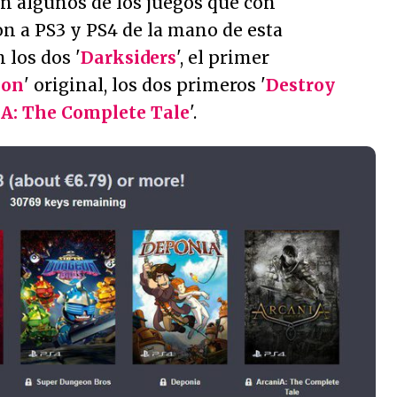
n algunos de los juegos que con
on a PS3 y PS4 de la mano de esta
 los dos '
Darksiders
', el primer
ion
' original, los dos primeros '
Destroy
A: The Complete Tale
'.