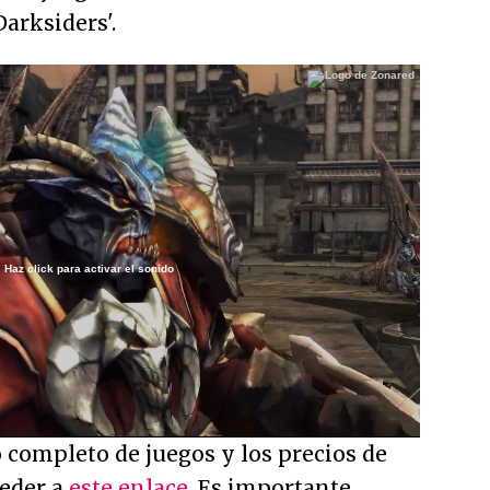
Darksiders'.
Haz click para activar el sonido
Loaded
:
96.04%
/
o completo de juegos y los precios de
ceder a
este enlace
. Es importante