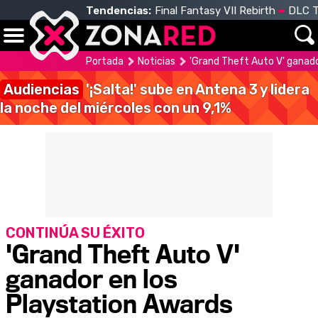
Tendencias:
Final Fantasy VII Rebirth
DLC T
Portada
Noticias
'Grand Theft Auto V' ganado
Audiencias
'¡Salta!' sube en Antena 3 y lidera
la noche del miércoles con un 9,1%
CONTINÚA SU ÉXITO
'Grand Theft Auto V'
ganador en los
Playstation Awards