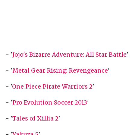
- '
Jojo's Bizarre Adventure: All Star Battle
'
- '
Metal Gear Rising: Revengeance
'
- '
One Piece Pirate Warriors 2
'
- '
Pro Evolution Soccer 2013
'
- '
Tales of Xillia 2
'
- '
Yakuza 5
'