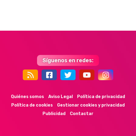
Síguenos en redes:
44k
9k
35k
352
Quiénes somos
Aviso Legal
Política de privacidad
Política de cookies
Gestionar cookies y privacidad
Publicidad
Contactar