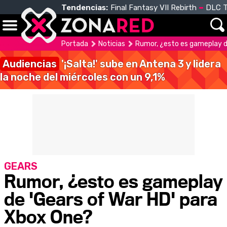
Tendencias:
Final Fantasy VII Rebirth
DLC T
Portada
Noticias
Rumor, ¿esto es gameplay d
Audiencias
'¡Salta!' sube en Antena 3 y lidera
la noche del miércoles con un 9,1%
GEARS
Rumor, ¿esto es gameplay
de 'Gears of War HD' para
Xbox One?