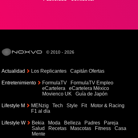
© 2010 - 2026
Actualidad
Los Replicantes
Capitán Ofertas
Entretenimiento
FormulaTV
FormulaTV Empleo
eCartelera
eCartelera México
Movienco UK
Guía de Japón
Lifestyle M
MENzig
Tech
Style
Fit
Motor & Racing
F1 al día
Lifestyle W
Bekia
Moda
Belleza
Padres
Pareja
Salud
Recetas
Mascotas
Fitness
Casa
Mente