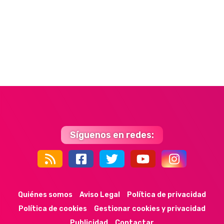
Síguenos en redes:
44k
9k
35k
352
Quiénes somos
Aviso Legal
Política de privacidad
Política de cookies
Gestionar cookies y privacidad
Publicidad
Contactar