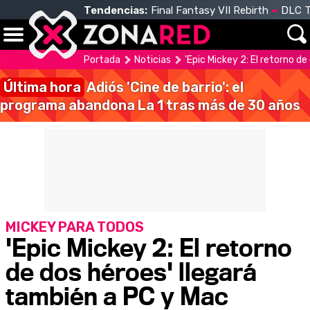
Tendencias:
Final Fantasy VII Rebirth
DLC T
Portada
Noticias
'Epic Mickey 2: El retorno d
Última hora
Adiós 'Cine de barrio': el
programa abandona La 1 tras más de 30 años
MICKEY PARA TODOS
'Epic Mickey 2: El retorno
de dos héroes' llegará
también a PC y Mac