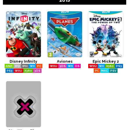
2013
Disney Infinity
Aviones
Epic Mickey 2
AND
IPD
IPH
WII
PC
WIIU
3DS
WII
DS
WIIU
WII
X360
PS3
PS3
WIIU
X360
3DS
PC
MAC
PSV