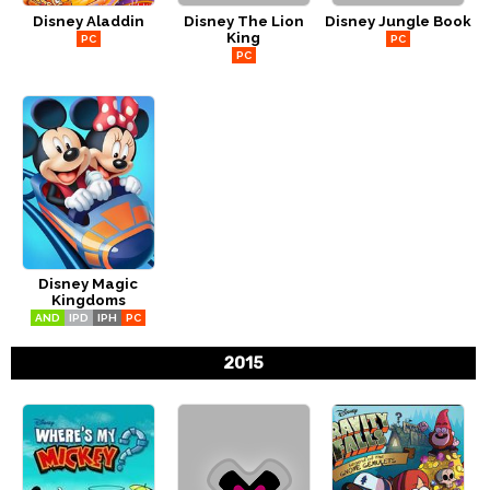
Disney Aladdin
Disney The Lion
Disney Jungle Book
CÓMICS
King
PC
PC
PC
MANGA
Disney Magic
Kingdoms
AND
IPD
IPH
PC
2015