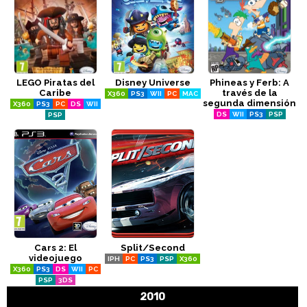
LEGO Piratas del
Disney Universe
Phineas y Ferb: A
Caribe
través de la
X360
PS3
WII
PC
MAC
segunda dimensión
X360
PS3
PC
DS
WII
DS
WII
PS3
PSP
PSP
Cars 2: El
Split/Second
videojuego
IPH
PC
PS3
PSP
X360
X360
PS3
DS
WII
PC
PSP
3DS
2010