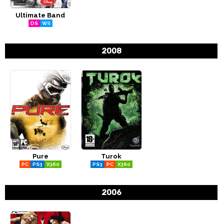
Ultimate Band
DS
WII
2008
Pure
Turok
PC
PS3
X360
PS3
PC
X360
2006