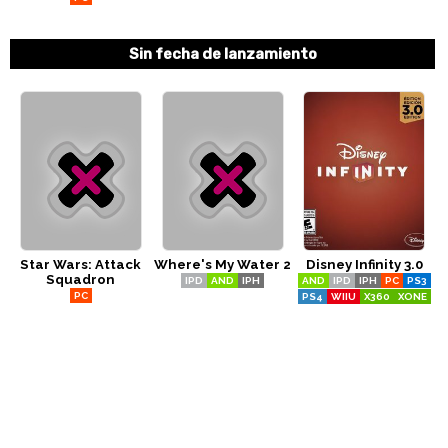
Sin fecha de lanzamiento
Star Wars: Attack
Where's My Water 2
Disney Infinity 3.0
Squadron
IPD
AND
IPH
AND
IPD
IPH
PC
PS3
PC
PS4
WIIU
X360
XONE