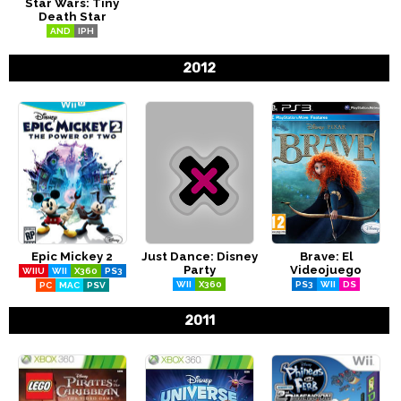
Star Wars: Tiny
Death Star
AND
IPH
2012
Epic Mickey 2
Just Dance: Disney
Brave: El
Party
Videojuego
WIIU
WII
X360
PS3
WII
X360
PS3
WII
DS
PC
MAC
PSV
2011