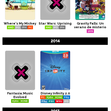
Where's My Mickey
Star Wars: Uprising
Gravity Falls: Un
verano de misterio
AND
IPD
IPH
PC
AND
IPD
IPH
3DS
2014
Fantasia:Music
Disney Infinity 2.0
Evolved
PC
X360
XONE
PS3
X360
XONE
PS4
PSV
WIIU
IPD