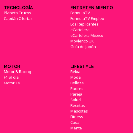
TECNOLOGÍA
ENTRETENIMIENTO
Planeta Trucos
FormulaTV
Capitán Ofertas
FormulaTV Empleo
Los Replicantes
eCartelera
eCartelera México
Movienco UK
Guía de Japón
MOTOR
LIFESTYLE
Motor & Racing
Bekia
F1 al día
Moda
Motor 16
Belleza
Padres
Pareja
Salud
Recetas
Mascotas
Fitness
Casa
Mente