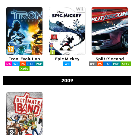
Tron: Evolution
Epic Mickey
Split/Second
DS
WII
PC
PS3
PSP
WII
IPH
PC
PS3
PSP
X360
X360
2009