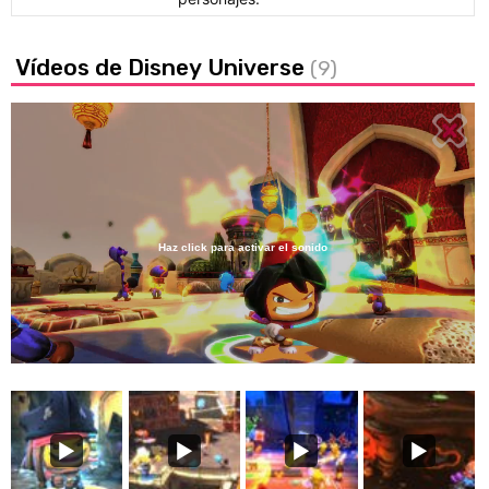
Vídeos de Disney Universe
(9)
Haz click para activar el sonido
Loaded
:
48.03%
/
Unmute