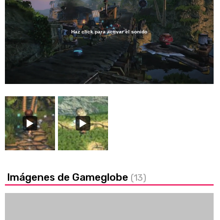
Haz click para activar el sonido
Loaded
:
61.33%
/
Unmute
Imágenes de Gameglobe
(13)