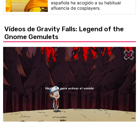
española ha acogido a su habitual
afluencia de cosplayers.
Vídeos de Gravity Falls: Legend of the
Gnome Gemulets
Haz click para activar el sonido
Loaded
:
80.07%
/
Unmute