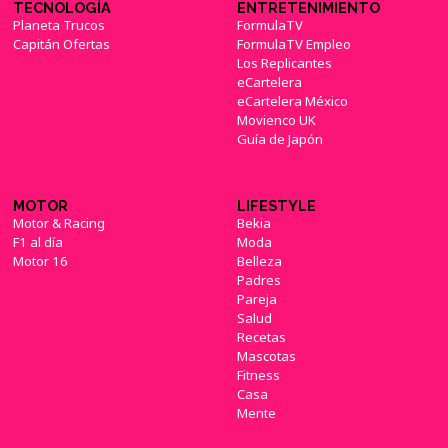
TECNOLOGÍA
ENTRETENIMIENTO
Planeta Trucos
FormulaTV
Capitán Ofertas
FormulaTV Empleo
Los Replicantes
eCartelera
eCartelera México
Movienco UK
Guía de Japón
MOTOR
LIFESTYLE
Motor & Racing
Bekia
F1 al día
Moda
Motor 16
Belleza
Padres
Pareja
Salud
Recetas
Mascotas
Fitness
Casa
Mente