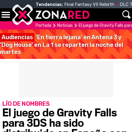
Tendencias:
Final Fantasy VII Rebirth
DLC T
Portada
Noticias
El juego de Gravity Falls pa
Audiencias
'En tierra lejana' en Antena 3 y
'Dog House' en La 1 se reparten la noche del
martes
LÍO DE NOMBRES
El juego de Gravity Falls
para 3DS ha sido