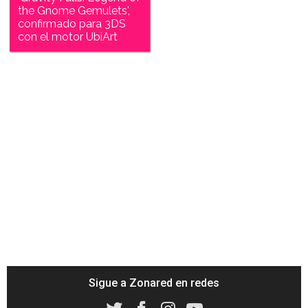
the Gnome Gemulets',
confirmado para 3DS
con el motor UbiArt
Sigue a Zonared en redes