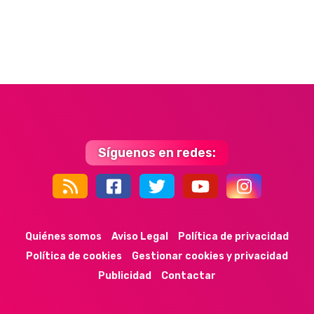
Síguenos en redes:
44k
9k
35k
352
Quiénes somos
Aviso Legal
Política de privacidad
Política de cookies
Gestionar cookies y privacidad
Publicidad
Contactar