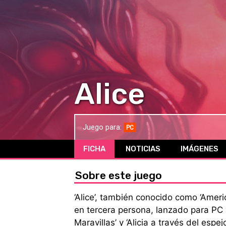
Alice
Juego para:
PC
FICHA
NOTICIAS
IMÁGENES
Sobre este juego
‘Alice’, también conocido como ‘Amer
en tercera persona, lanzado para PC y
Maravillas’ y ‘Alicia a través del es