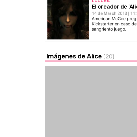
LOCURA
El creador de 'Al
14 de March 2013 | 11
American McGee pregunt
Kickstarter en caso de
sangriento juego.
Imágenes de Alice
(20)