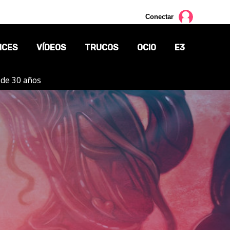
Conectar
NCES
VÍDEOS
TRUCOS
OCIO
E3
 de 30 años
CINE
TV
CÓMICS
MANGA