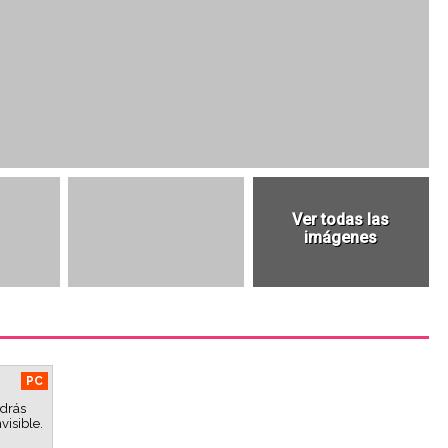
PC
odrás
visible.