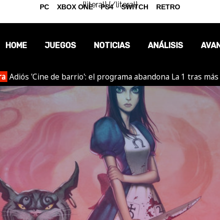
{literal}
{/literal}
PC
XBOX ONE
PS4
SWITCH
RETRO
HOME
JUEGOS
NOTICIAS
ANÁLISIS
AVA
ra
Adiós 'Cine de barrio': el programa abandona La 1 tras más
OPINIÓN
REPORTAJES