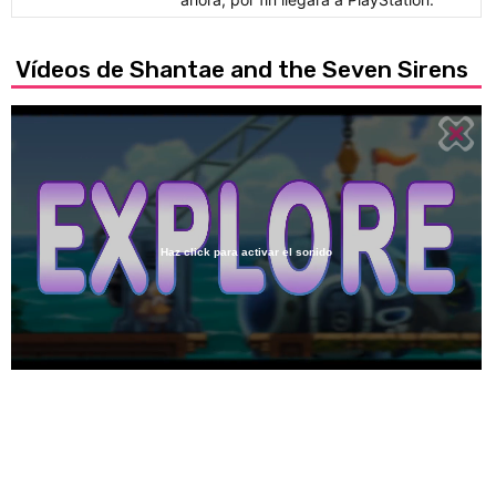
Vídeos de Shantae and the Seven Sirens
Haz click para activar el sonido
Loaded
:
46.30%
/
Unmute