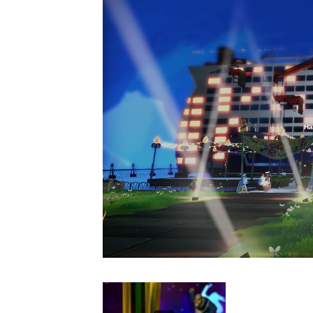
Ha
Loaded
:
12.48%
/
Unmute