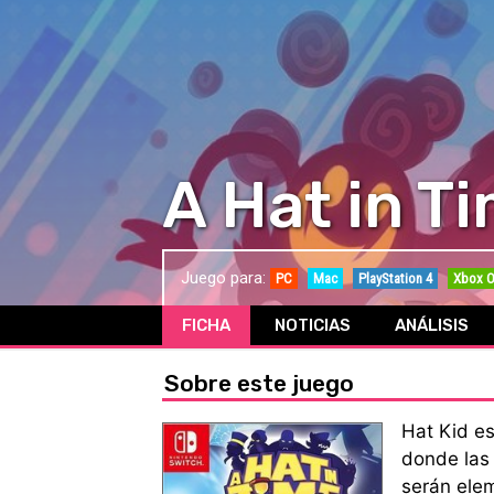
A Hat in T
Juego para:
PC
Mac
PlayStation 4
Xbox 
FICHA
NOTICIAS
ANÁLISIS
Sobre este juego
Hat Kid es
donde las 
serán elem