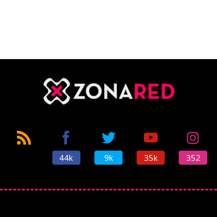
44k
9k
35k
352