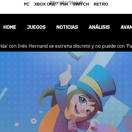
{literal}
{/literal}
PC
XBOX ONE
PS4
SWITCH
RETRO
HOME
JUEGOS
NOTICIAS
ANÁLISIS
AVA
ida' con Inés Hernand se estrena discreto y no puede con 'P
OPINIÓN
REPORTAJES