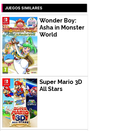
JUEGOS SIMILARES
Wonder Boy:
Asha in Monster
World
Super Mario 3D
All Stars