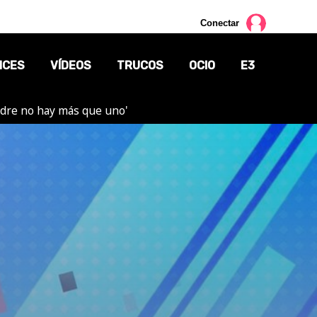
Conectar
NCES
VÍDEOS
TRUCOS
OCIO
E3
adre no hay más que uno'
CINE
TV
CÓMICS
MANGA