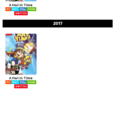
A Hat in Time
CÓMICS
PC
MAC
PS4
XONE
SWITCH
MANGA
2017
A Hat in Time
PC
MAC
PS4
XONE
SWITCH