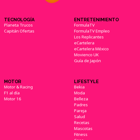
TECNOLOGÍA
ENTRETENIMIENTO
Planeta Trucos
FormulaTV
Capitán Ofertas
FormulaTV Empleo
Los Replicantes
eCartelera
eCartelera México
Movienco UK
Guía de Japón
MOTOR
LIFESTYLE
Motor & Racing
Bekia
F1 al día
Moda
Motor 16
Belleza
Padres
Pareja
Salud
Recetas
Mascotas
Fitness