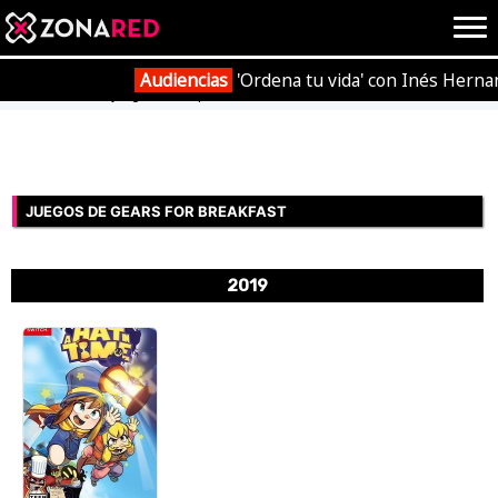
{literal}
{/literal}
Conec
Audiencias
'Ordena tu vida' con Inés Herna
Portada
Videojuegos
Empresas
Gears for Breakfast
JUEGOS
HOME
JUEGOS DE GEARS FOR BREAKFAST
NOTICIAS
ANÁLISIS
2019
OPINIÓN
AVANCES
VÍDEOS
REPORTAJES
TRUCOS
OCIO
CINE
E3
TV