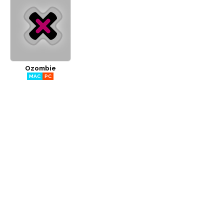
Ozombie
MAC
PC