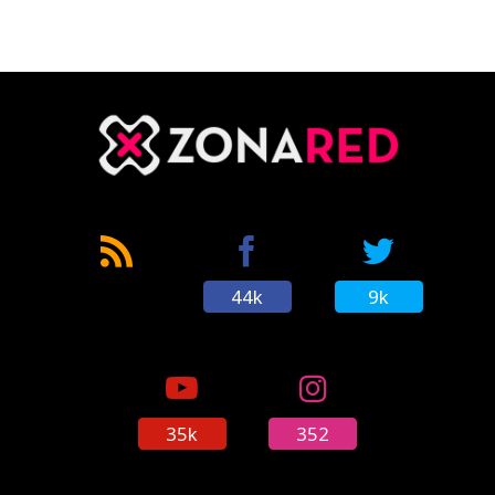
44k
9k
35k
352