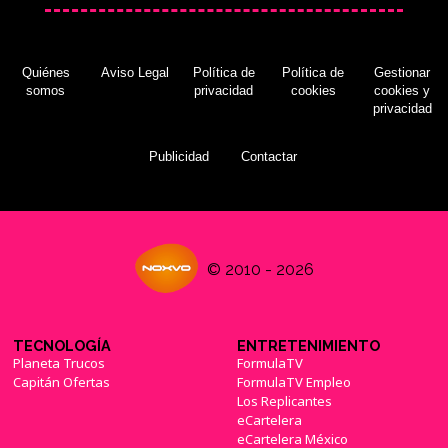
Quiénes
Aviso Legal
Política de
Política de
Gestionar
somos
privacidad
cookies
cookies y
privacidad
Publicidad
Contactar
© 2010 - 2026
TECNOLOGÍA
ENTRETENIMIENTO
Planeta Trucos
FormulaTV
Capitán Ofertas
FormulaTV Empleo
Los Replicantes
eCartelera
eCartelera México