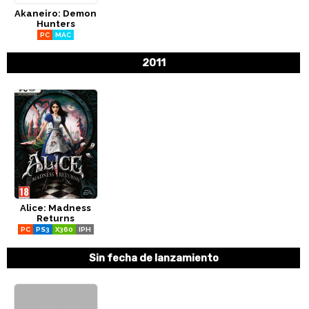
Akaneiro: Demon
CÓMICS
Hunters
PC
MAC
MANGA
2011
Alice: Madness
Returns
PC
PS3
X360
IPH
Sin fecha de lanzamiento