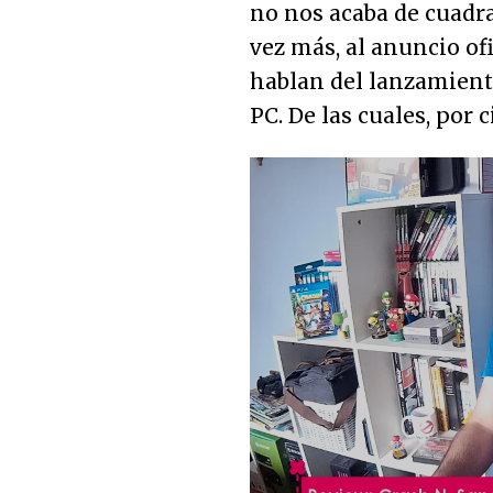
no nos acaba de cuadr
vez más, al anuncio of
hablan del lanzamient
PC. De las cuales, por c
Loaded
:
6.45%