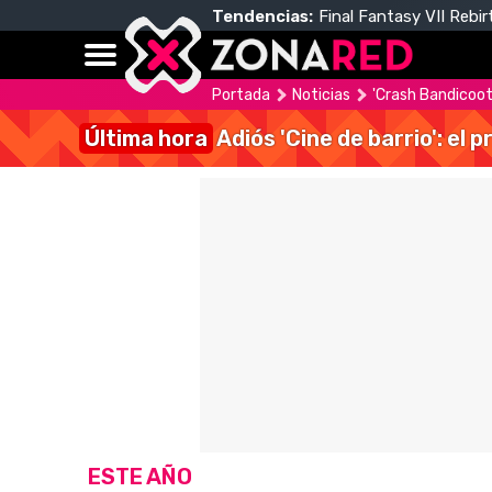
Tendencias:
Final Fantasy VII Rebir
Portada
Noticias
'Crash Bandicoot
Última hora
Adiós 'Cine de barrio': el
ESTE AÑO