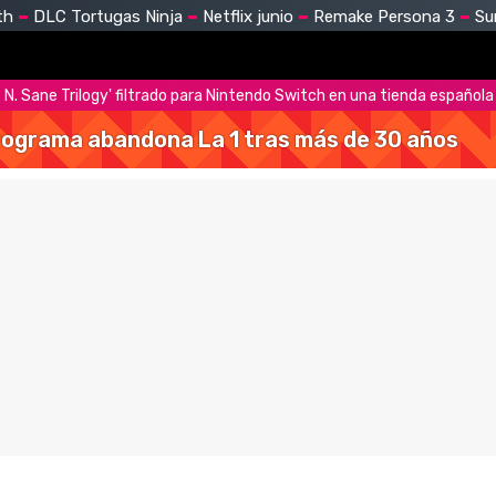
th
DLC Tortugas Ninja
Netflix junio
Remake Persona 3
Su
 N. Sane Trilogy' filtrado para Nintendo Switch en una tienda española
 programa abandona La 1 tras más de 30 años