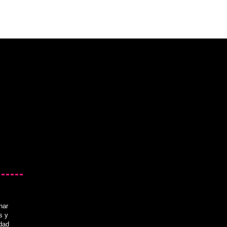
nar
s y
idad