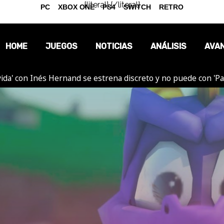
{literal}
{/literal}
PC
XBOX ONE
PS4
SWITCH
RETRO
HOME
JUEGOS
NOTICIAS
ANÁLISIS
AVA
ida' con Inés Hernand se estrena discreto y no puede con 'P
OPINIÓN
REPORTAJES