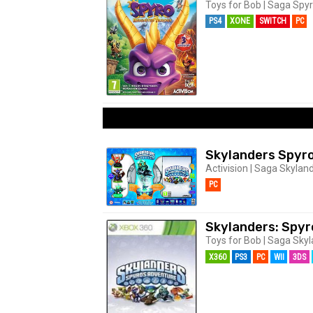
Toys for Bob | Saga Spyro
PS4
XONE
SWITCH
PC
Skylanders Spyro
Activision | Saga Skyland
PC
Skylanders: Spyr
Toys for Bob | Saga Skyl
X360
PS3
PC
WII
3DS