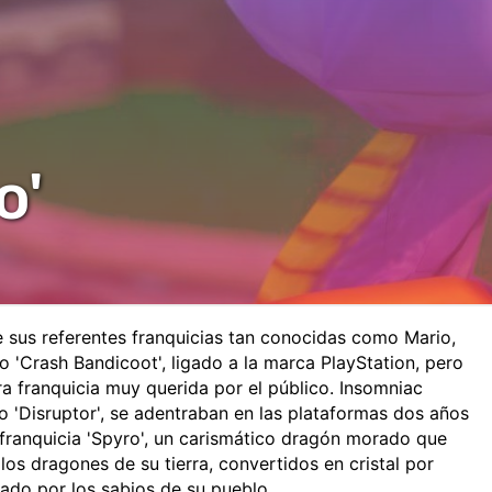
o'
e sus referentes franquicias tan conocidas como Mario,
o 'Crash Bandicoot', ligado a la marca PlayStation, pero
a franquicia muy querida por el público. Insomniac
 'Disruptor', se adentraban en las plataformas dos años
 franquicia 'Spyro', un carismático dragón morado que
los dragones de su tierra, convertidos en cristal por
ado por los sabios de su pueblo.