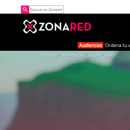
Audiencias
'Ordena tu v
Portada
Videojuegos
Sagas
Spyro