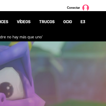
Conectar
NCES
VÍDEOS
TRUCOS
OCIO
E3
adre no hay más que uno'
CINE
TV
CÓMICS
MANGA