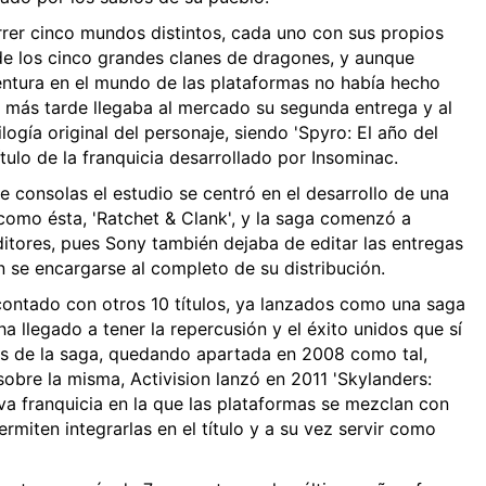
rrer cinco mundos distintos, cada uno con sus propios
 de los cinco grandes clanes de dragones, y aunque
entura en el mundo de las plataformas no había hecho
 más tarde llegaba al mercado su segunda entrega y al
rilogía original del personaje, siendo 'Spyro: El año del
ítulo de la franquicia desarrollado por Insominac.
e consolas el estudio se centró en el desarrollo de una
como ésta, 'Ratchet & Clank', y la saga comenzó a
ditores, pues Sony también dejaba de editar las entregas
 se encargarse al completo de su distribución.
 contado con otros 10 títulos, ya lanzados como una saga
a llegado a tener la repercusión y el éxito unidos que sí
s de la saga, quedando apartada en 2008 como tal,
obre la misma, Activision lanzó en 2011 'Skylanders:
eva franquicia en la que las plataformas se mezclan con
rmiten integrarlas en el título y a su vez servir como