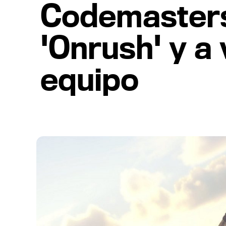
Codemasters 
'Onrush' y a
equipo