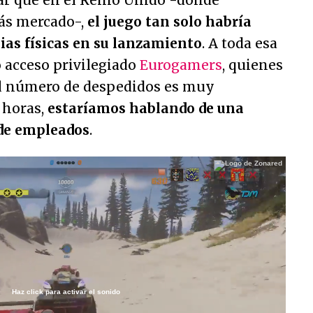
ar que en el Reino Unido -donde
ás mercado-,
el juego tan solo habría
ias físicas en su lanzamiento
. A toda esa
 acceso privilegiado
Eurogamers
, quienes
l número de despedidos es muy
 horas,
estaríamos hablando de una
de empleados
.
Haz click para activar el sonido