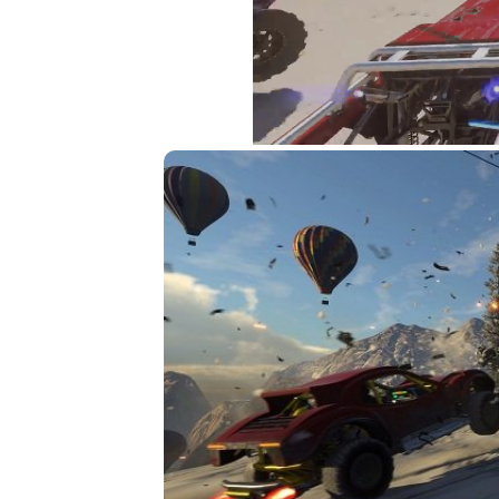
Loaded
:
5.86%
Unmute