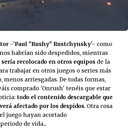
ctor -'Paul "Rushy" Rustchynsky'-
como
nos habrían sido despedidos, mientras
o sería recolocado en otros equipos
de la
ra trabajar en otros juegos o series más
o, menos arriesgadas. De todas formas,
yáis comprado 'Onrush' tenéis que estar
oticia:
todo el contenido descargable que
 verá afectado por los despidos
. Otra cosa
del juego hayan acortado
eriodo de vida...