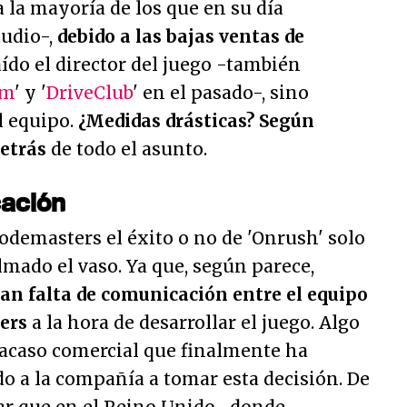
 la mayoría de los que en su día
tudio-,
debido a las bajas ventas de
aído el director del juego -también
rm
' y '
DriveClub
' en el pasado-, sino
l equipo.
¿Medidas drásticas? Según
etrás
de todo el asunto.
cación
odemasters el éxito o no de 'Onrush' solo
olmado el vaso. Ya que, según parece,
ran falta de comunicación entre el equipo
ers
a la hora de desarrollar el juego. Algo
racaso comercial que finalmente ha
do a la compañía a tomar esta decisión. De