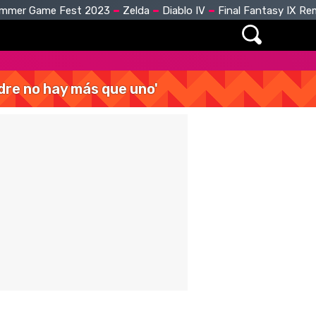
mmer Game Fest 2023
Zelda
Diablo IV
Final Fantasy IX R
dre no hay más que uno'