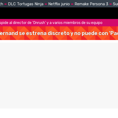
th
DLC Tortugas Ninja
Netflix junio
Remake Persona 3
Su
ide al director de 'Onrush' y a varios miembros de su equipo
Hernand se estrena discreto y no puede con 'Pa