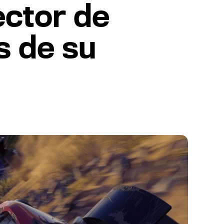
ector de
s de su