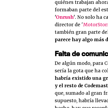
quiénes trabajan ahora
formaban parte del es
'
Onrush
'
. No solo ha c
director de '
MotorSto
también gran parte de
parece hay algo más d
Falta de comuni
De algún modo, para C
sería la gota que ha c
habría existido una g
y el resto de Codemast
que, sumado al gran f
supuesto, habría lleva