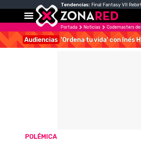
Tendencias:
Final Fantasy VII Rebir
Portada
Noticias
Codemasters desp
Audiencias
'Ordena tu vida' con Inés 
POLÉMICA