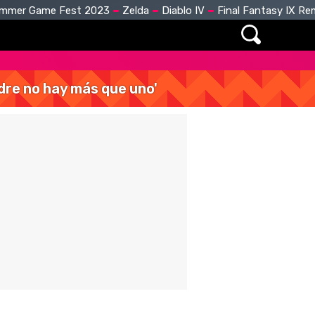
mmer Game Fest 2023
Zelda
Diablo IV
Final Fantasy IX R
dre no hay más que uno'