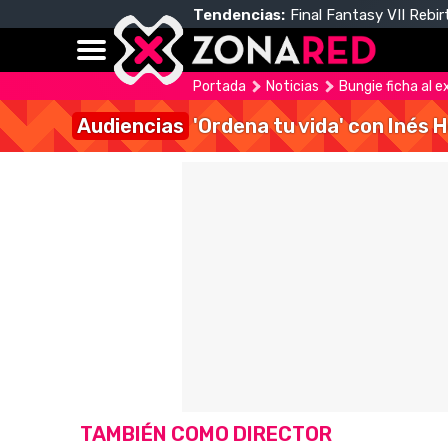
Tendencias:
Final Fantasy VII Rebir
Portada
Noticias
Bungie ficha al e
Audiencias
'Ordena tu vida' con Inés 
TAMBIÉN COMO DIRECTOR