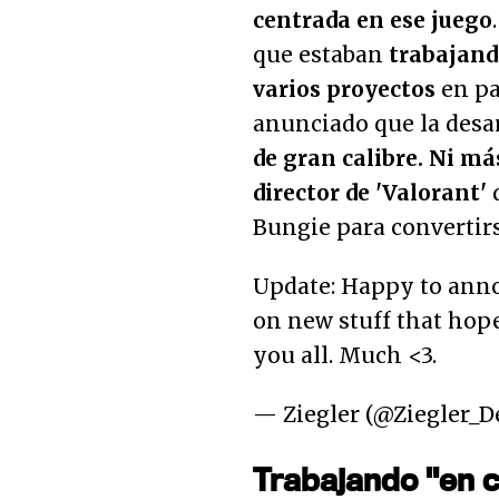
centrada en ese juego
que estaban
trabajand
varios proyectos
en pa
anunciado que la desa
de gran calibre. Ni má
director de 'Valorant'
d
Bungie para convertir
Update: Happy to ann
on new stuff that hope
you all. Much <3.
— Ziegler (@Ziegler_D
Trabajando "en 