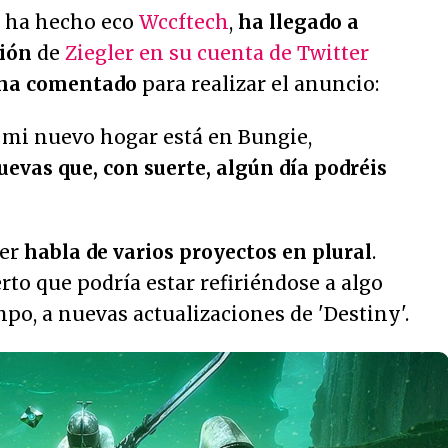
se ha hecho eco
Wccftech
,
ha llegado a
ción
de
Ziegler en su cuenta de Twitter
e ha comentado
para realizar el anuncio:
e mi nuevo hogar está en Bungie,
evas que, con suerte, algún día podréis
ler
habla de varios proyectos en plural
.
to que podría estar refiriéndose a algo
po, a nuevas actualizaciones de 'Destiny'.