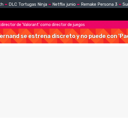
th
DLC Tortugas Ninja
Netflix junio
Remake Persona 3
Su
xdirector de 'Valorant' como director de juegos
Hernand se estrena discreto y no puede con 'Pa