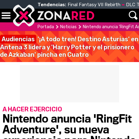
Tendencias:
Final Fantasy VII Rebirth
DLC T
Portada
Noticias
Nintendo anuncia 'RingFit A
Audiencias
'¡A todo tren! Destino Asturias' en
Antena 3 lidera y 'Harry Potter y el prisionero
de Azkaban' pincha en Cuatro
A HACER EJERCICIO
Nintendo anuncia 'RingFit
Adventure', su nueva