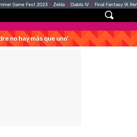
mmer Game Fest 2023
Zelda
Diablo IV
Final Fantasy IX R
dre no hay más que uno'