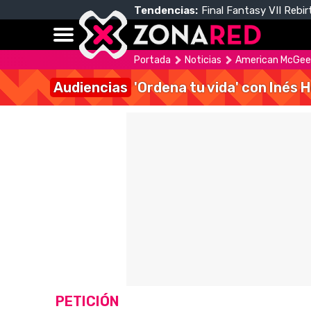
Tendencias:
Final Fantasy VII Rebir
Portada
Noticias
American McGee y
Audiencias
'Ordena tu vida' con Inés 
PETICIÓN