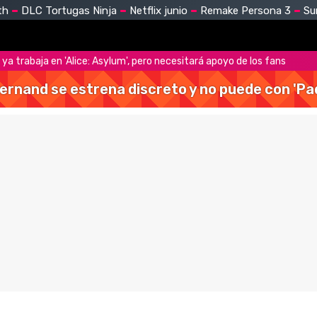
th
DLC Tortugas Ninja
Netflix junio
Remake Persona 3
Su
a trabaja en 'Alice: Asylum', pero necesitará apoyo de los fans
Hernand se estrena discreto y no puede con 'Pa