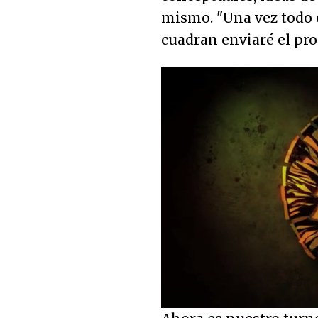
mismo. "Una vez todo 
cuadran enviaré el pro
Loaded
:
24.78%
Unmute