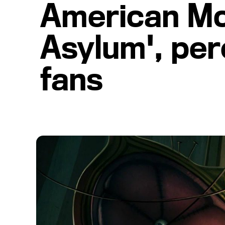
American McG
Asylum', per
fans