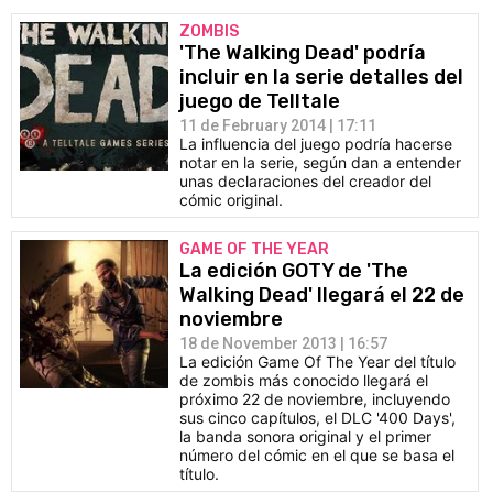
ZOMBIS
'The Walking Dead' podría
incluir en la serie detalles del
juego de Telltale
11 de February 2014 | 17:11
La influencia del juego podría hacerse
notar en la serie, según dan a entender
unas declaraciones del creador del
cómic original.
GAME OF THE YEAR
La edición GOTY de 'The
Walking Dead' llegará el 22 de
noviembre
18 de November 2013 | 16:57
La edición Game Of The Year del título
de zombis más conocido llegará el
próximo 22 de noviembre, incluyendo
sus cinco capítulos, el DLC '400 Days',
la banda sonora original y el primer
número del cómic en el que se basa el
título.