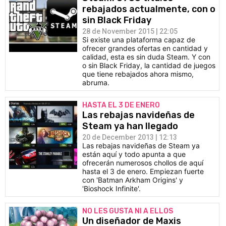
rebajados actualmente, con o
sin Black Friday
28 de November 2015 | 22:05
Si existe una plataforma capaz de
ofrecer grandes ofertas en cantidad y
calidad, esta es sin duda Steam. Y con
o sin Black Friday, la cantidad de juegos
que tiene rebajados ahora mismo,
abruma.
HASTA EL 3 DE ENERO
Las rebajas navideñas de
Steam ya han llegado
20 de December 2013 | 12:13
Las rebajas navideñas de Steam ya
están aquí y todo apunta a que
ofrecerán numerosos chollos de aquí
hasta el 3 de enero. Empiezan fuerte
con 'Batman Arkham Origins' y
'Bioshock Infinite'.
NO LES GUSTA NI A ELLOS
Un diseñador de Maxis