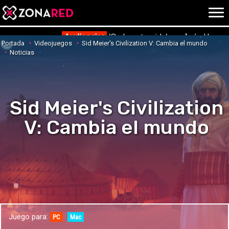
{literal}
{/literal}
Conec
Audiencias
'Ordena tu vida' con Inés Herna
Portada
Videojuegos
Sid Meier's Civilization V: Cambia el mundo
Noticias
JUEGOS
HOME
Sid Meier's Civilization
NOTICIAS
ANÁLISIS
V: Cambia el mundo
OPINIÓN
AVANCES
VÍDEOS
REPORTAJES
TRUCOS
OCIO
CINE
E3
Juego para:
TV
PC
Mac