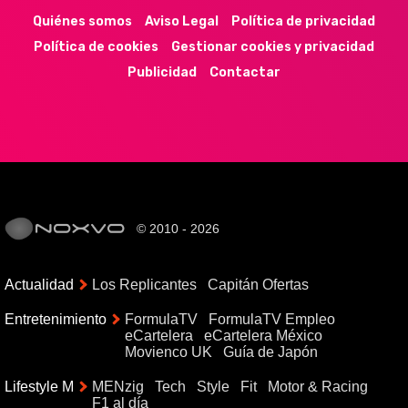
Quiénes somos
Aviso Legal
Política de privacidad
Política de cookies
Gestionar cookies y privacidad
Publicidad
Contactar
© 2010 - 2026
Actualidad
Los Replicantes
Capitán Ofertas
Entretenimiento
FormulaTV
FormulaTV Empleo
eCartelera
eCartelera México
Movienco UK
Guía de Japón
Lifestyle M
MENzig
Tech
Style
Fit
Motor & Racing
F1 al día