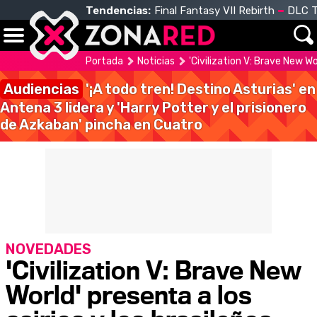
Tendencias:
Final Fantasy VII Rebirth
DLC T
Portada
Noticias
'Civilization V: Brave New Wor
Audiencias
'¡A todo tren! Destino Asturias' en
Antena 3 lidera y 'Harry Potter y el prisionero
de Azkaban' pincha en Cuatro
NOVEDADES
'Civilization V: Brave New
World' presenta a los