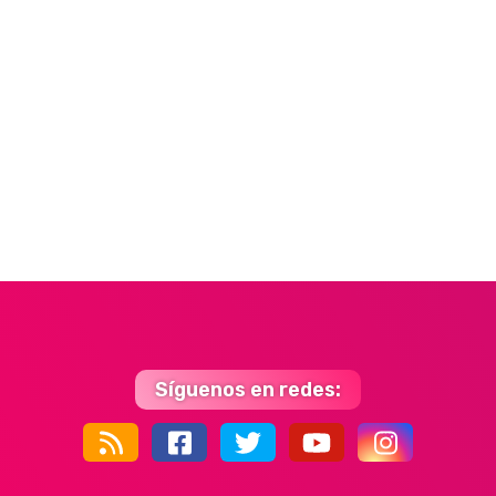
Síguenos en redes:
44k
9k
35k
352