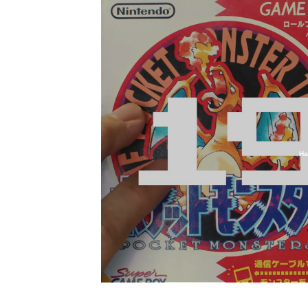
Ha
Loaded
:
2.48%
/
Unmute