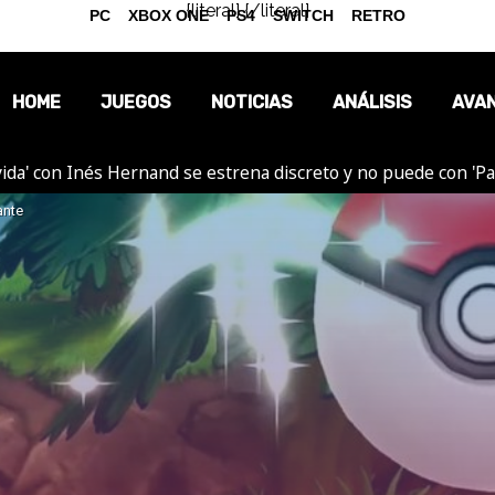
{literal}
{/literal}
PC
XBOX ONE
PS4
SWITCH
RETRO
HOME
JUEGOS
NOTICIAS
ANÁLISIS
AVA
ida' con Inés Hernand se estrena discreto y no puede con 'P
OPINIÓN
ante
REPORTAJES