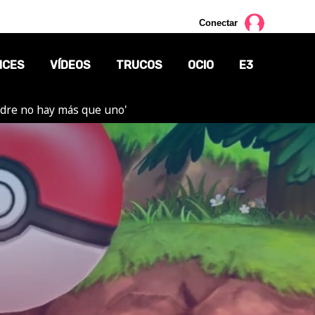
Conectar
NCES
VÍDEOS
TRUCOS
OCIO
E3
adre no hay más que uno'
CINE
TV
CÓMICS
MANGA