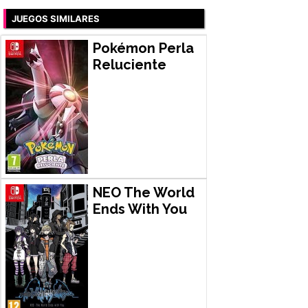
JUEGOS SIMILARES
Pokémon Perla
Reluciente
NEO The World
Ends With You