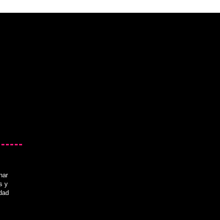
nar
s y
idad