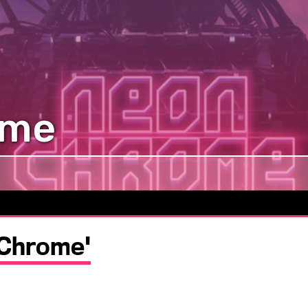
ome
 Chrome'