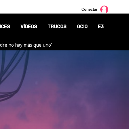
Conectar
NCES
VÍDEOS
TRUCOS
OCIO
E3
adre no hay más que uno'
CINE
TV
CÓMICS
MANGA