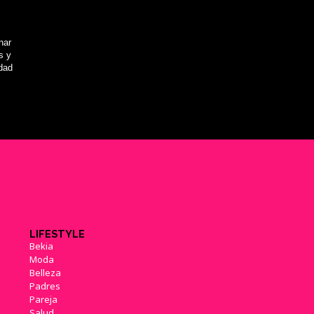
nar
s y
idad
LIFESTYLE
Bekia
Moda
Belleza
Padres
Pareja
Salud