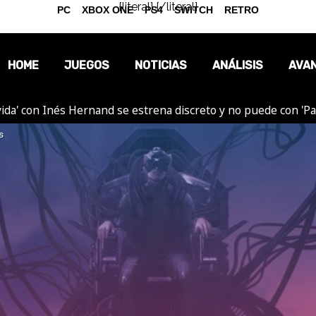
{literal}
{/literal}
PC
XBOX ONE
PS4
SWITCH
RETRO
HOME
JUEGOS
NOTICIAS
ANÁLISIS
AVA
ida' con Inés Hernand se estrena discreto y no puede con 'P
OPINIÓN
s
REPORTAJES