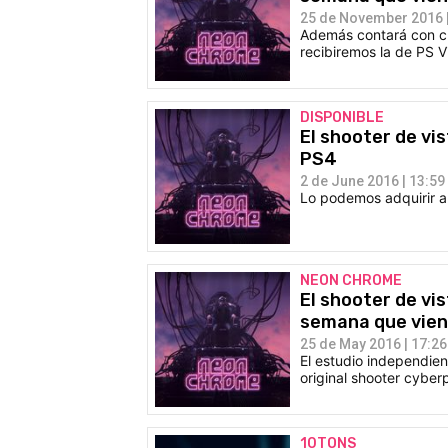
25 de November 2016 |
Además contará con cr
recibiremos la de PS Vi
DISPONIBLE
El shooter de vi
PS4
2 de June 2016 | 13:59
Lo podemos adquirir a 
NEON CHROME
El shooter de vis
semana que vie
25 de May 2016 | 17:26
El estudio independien
original shooter cyber
10TONS