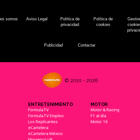
nes somos
Aviso Legal
Política de
Política de
Gestio
privacidad
cookies
cookie
privac
Publicidad
Contactar
© 2010 - 2026
ENTRETENIMIENTO
MOTOR
FormulaTV
Motor & Racing
FormulaTV Empleo
F1 al día
Los Replicantes
Motor 16
eCartelera
eCartelera México
Movienco UK