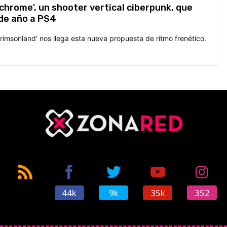
hrome', un shooter vertical ciberpunk, que
 de año a PS4
rimsonland' nos llega esta nueva propuesta de rítmo frenético.
44k
9k
35k
352