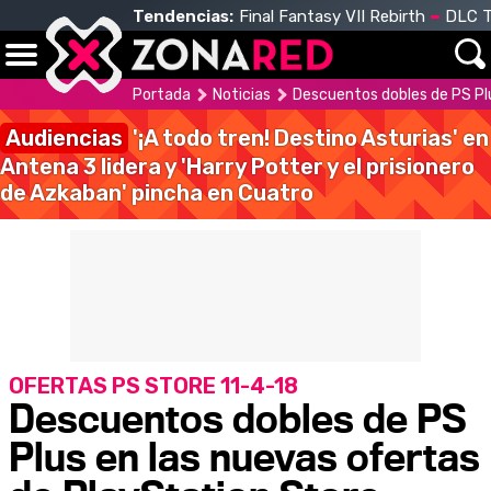
Tendencias:
Final Fantasy VII Rebirth
DLC T
Portada
Noticias
Descuentos dobles de PS Pl
Audiencias
'¡A todo tren! Destino Asturias' en
Antena 3 lidera y 'Harry Potter y el prisionero
de Azkaban' pincha en Cuatro
OFERTAS PS STORE 11-4-18
Descuentos dobles de PS
Plus en las nuevas ofertas