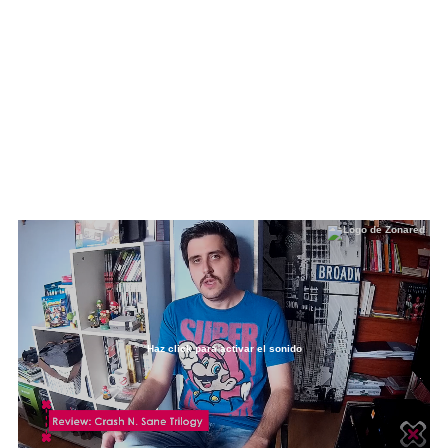
Haz click para activar el sonido
Loaded
:
6.77%
/
Unmute