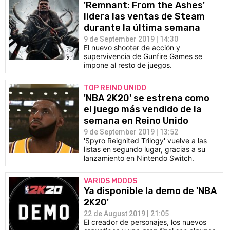
'Remnant: From the Ashes'
lidera las ventas de Steam
durante la última semana
9 de September 2019 | 14:30
El nuevo shooter de acción y
supervivencia de Gunfire Games se
impone al resto de juegos.
TOP REINO UNIDO
'NBA 2K20' se estrena como
el juego más vendido de la
semana en Reino Unido
9 de September 2019 | 13:52
'Spyro Reignited Trilogy' vuelve a las
listas en segundo lugar, gracias a su
lanzamiento en Nintendo Switch.
VARIOS MODOS
Ya disponible la demo de 'NBA
2K20'
22 de August 2019 | 21:05
El creador de personajes, los nuevos