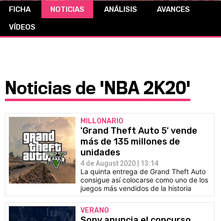
FICHA
NOTICIAS
ANÁLISIS
AVANCES
CÓMICS
VÍDEOS
MANGA
Noticias de 'NBA 2K20'
MILLONARIO
'Grand Theft Auto 5' vende
más de 135 millones de
unidades
4 de August 2020 | 13:14
La quinta entrega de Grand Theft Auto
consigue así colocarse como uno de los
juegos más vendidos de la historia
VERANO
Sony anuncia el concurso