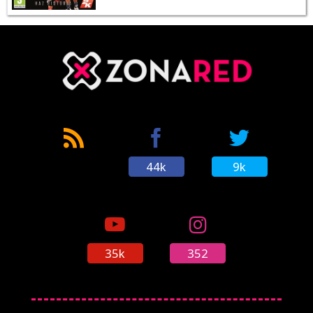
44k
9k
35k
352