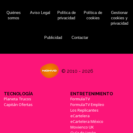
Quiénes
Aviso Legal
Política de
Política de
Gestionar
somos
privacidad
cookies
cookies y
privacidad
Publicidad
Contactar
© 2010 - 2026
TECNOLOGÍA
ENTRETENIMIENTO
Planeta Trucos
FormulaTV
Capitán Ofertas
FormulaTV Empleo
Los Replicantes
eCartelera
eCartelera México
Movienco UK
Guía de Japón