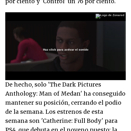
por ciento y 'Control' un 76 por ciento.
Haz click para activar el sonido
Loaded
:
26.58%
/
Unmute
De hecho, solo 'The Dark Pictures
Anthology: Man of Medan' ha conseguido
mantener su posición, cerrando el podio
de la semana. Los estrenos de esta
semana son 'Catherine: Full Body' para
PS4, que debuta en el noveno puesto; la