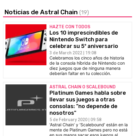
Noticias de Astral Chain
(19)
HAZTE CON TODOS
Los 10 imprescindibles de
Nintendo Switch para
celebrar su 5º aniversario
3 de March 2022 | 19:08
Celebramos los cinco años de historia
de la consola híbrida de Nintendo con
diez juegos que de ninguna manera
deberían faltar en tu colección.
ASTRAL CHAIN O SCALEBOUND
Platinum Games habla sobre
llevar sus juegos a otras
consolas: "no depende de
nosotros"
5 de February 2020 | 09:58
'Astral Chain' y 'Scalebound' están en la
mente de Platinum Games pero no está
en sus manos sacar esos juegos al