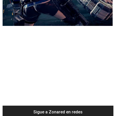
Loaded
:
27.25%
/
Unmute
Sigue a Zonared en redes