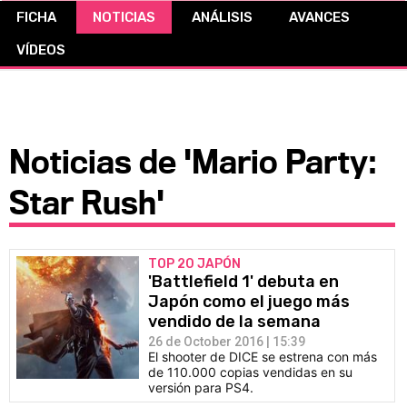
FICHA
NOTICIAS
ANÁLISIS
AVANCES
CÓMICS
VÍDEOS
MANGA
Noticias de 'Mario Party:
Star Rush'
TOP 20 JAPÓN
'Battlefield 1' debuta en
Japón como el juego más
vendido de la semana
26 de October 2016 | 15:39
El shooter de DICE se estrena con más
de 110.000 copias vendidas en su
versión para PS4.