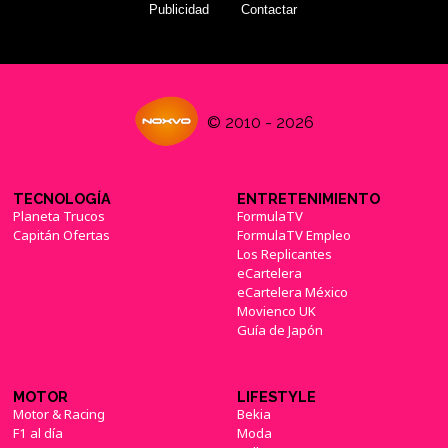
Publicidad
Contactar
© 2010 - 2026
TECNOLOGÍA
ENTRETENIMIENTO
Planeta Trucos
FormulaTV
Capitán Ofertas
FormulaTV Empleo
Los Replicantes
eCartelera
eCartelera México
Movienco UK
Guía de Japón
MOTOR
LIFESTYLE
Motor & Racing
Bekia
F1 al día
Moda