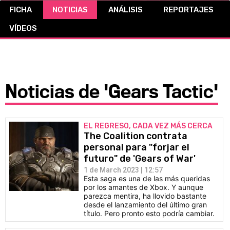
FICHA
NOTICIAS
ANÁLISIS
REPORTAJES
CÓMICS
VÍDEOS
MANGA
Noticias de 'Gears Tactic'
EL REGRESO, CADA VEZ MÁS CERCA
The Coalition contrata
personal para "forjar el
futuro" de 'Gears of War'
1 de March 2023 | 12:57
Esta saga es una de las más queridas
por los amantes de Xbox. Y aunque
parezca mentira, ha llovido bastante
desde el lanzamiento del último gran
título. Pero pronto esto podría cambiar.